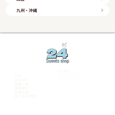
山形店
埼玉県
八日市店
鳥取店
福島県
金沢店
大阪府
岡山県
愛媛県
上尾店
長野県
九州・沖縄
いわき勿来店
白鷺駅前店
川口店
岡山店
今治店
長野店
郡山店
大阪狭山店
越谷店
倉敷店
東温店
福岡県
静岡県
羽曳野店
広島県
美里店
ももち浜店
磐田店
守口店
東大宮店
海田店
兵庫県
飯塚店
千葉県
沼津学園通り店
五日市店
福岡小倉店
富士店
明石店
山口県
柏豊四季店
愛知県
古賀店
豊岡店
千葉みつわ台店
岩国店
熊本県
名古屋港店
加古川店
松戸店
周南平和通り店
荒尾店
東京都
稲沢店
神戸元町店
宮崎県
マンハッタンロールアイスクリーム 岡崎店
姫路店
学芸大学店
和歌山県
岡崎矢作店
都城店
綾瀬店
刈谷店
宮崎店
岩出店
立川店
鹿児島県
豊田店
神奈川県
会社概要
豊橋店
鹿児島店
厚木店
TOP
プライバシーポリシー
名古屋千種店
サイトマップ
鹿屋店
24とは？
寒川店
天白店
霧島店
店舗一覧
横浜青葉台店
沖縄県
商品紹介
Follow me
平塚店
お知らせ
横須賀店
糸満店
よくある質問
横浜港南店
浦添店
横浜瀬谷店
泡瀬店
那覇店
FC加盟希望者様はこちら