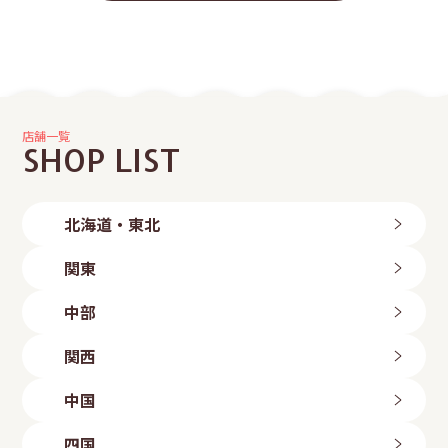
店舗一覧
SHOP LIST
北海道・東北
北海道
関東
旭川店
帯広店
茨城県
中部
札幌中央店
つくば店
札幌手稲店
水戸店
新潟県
札幌東区店
関西
古河店
岩手県
長岡店
ひたちなか店
新潟粟山店
三重県
北上店
群馬県
中国
富山県
盛岡店
四日市店
高崎倉賀野店
山形県
富山店
滋賀県
鳥取県
太田店
四国
石川県