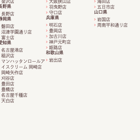
金沢店
大阪狭山店
海田店
長野県
羽曳野店
五日市店
山口県
守口店
長野店
兵庫県
静岡県
岩国店
明石店
周南平和通り店
磐田店
豊岡店
沼津学園通り店
加古川店
富士店
神戸元町店
愛知県
姫路店
名古屋港店
和歌山県
稲沢店
岩出店
マンハッタンロールア
イスクリーム 岡崎店
岡崎矢作店
刈谷店
豊田店
豊橋店
名古屋千種店
天白店