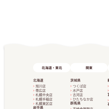
北海道・東北
関東
北海道
茨城県
旭川店
つくば店
帯広店
水戸店
札幌中央店
古河店
札幌手稲店
ひたちなか店
群馬県
札幌東区店
岩手県