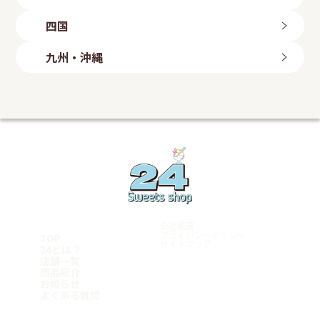
四日市店
高崎倉賀野店
山形県
富山店
滋賀県
鳥取県
太田店
四国
石川県
山形店
埼玉県
八日市店
鳥取店
福島県
金沢店
大阪府
岡山県
愛媛県
上尾店
長野県
九州・沖縄
いわき勿来店
白鷺駅前店
川口店
岡山店
今治店
長野店
郡山店
大阪狭山店
越谷店
倉敷店
東温店
福岡県
静岡県
羽曳野店
広島県
美里店
ももち浜店
磐田店
守口店
東大宮店
海田店
兵庫県
飯塚店
千葉県
沼津学園通り店
五日市店
福岡小倉店
富士店
明石店
山口県
柏豊四季店
愛知県
古賀店
豊岡店
千葉みつわ台店
岩国店
熊本県
名古屋港店
加古川店
松戸店
周南平和通り店
荒尾店
東京都
稲沢店
神戸元町店
宮崎県
マンハッタンロールアイスクリーム 岡崎店
姫路店
学芸大学店
和歌山県
岡崎矢作店
都城店
綾瀬店
刈谷店
宮崎店
岩出店
立川店
鹿児島県
豊田店
神奈川県
会社概要
豊橋店
鹿児島店
厚木店
TOP
プライバシーポリシー
名古屋千種店
サイトマップ
鹿屋店
24とは？
寒川店
天白店
霧島店
店舗一覧
横浜青葉台店
沖縄県
商品紹介
Follow me
平塚店
お知らせ
横須賀店
糸満店
よくある質問
横浜港南店
浦添店
横浜瀬谷店
泡瀬店