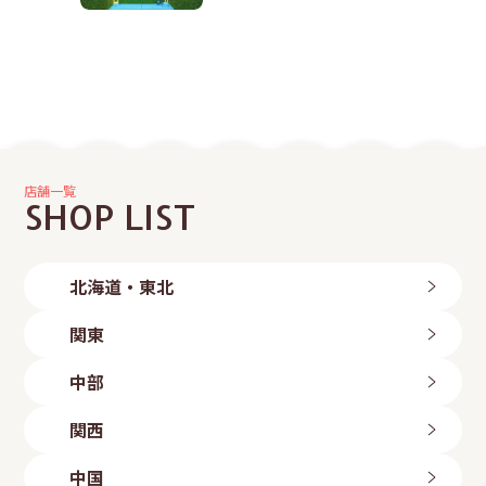
店舗一覧
SHOP LIST
北海道・東北
北海道
関東
旭川店
帯広店
茨城県
中部
札幌中央店
つくば店
札幌手稲店
水戸店
新潟県
札幌東区店
関西
古河店
岩手県
長岡店
ひたちなか店
新潟粟山店
三重県
北上店
群馬県
中国
富山県
盛岡店