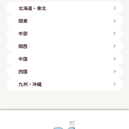
北海道・東北
北海道
関東
旭川店
帯広店
茨城県
中部
札幌中央店
つくば店
札幌手稲店
水戸店
新潟県
札幌東区店
関西
古河店
岩手県
長岡店
ひたちなか店
新潟粟山店
三重県
北上店
群馬県
中国
富山県
盛岡店
四日市店
高崎倉賀野店
山形県
富山店
滋賀県
鳥取県
太田店
四国
石川県
山形店
埼玉県
八日市店
鳥取店
福島県
金沢店
大阪府
岡山県
愛媛県
上尾店
長野県
九州・沖縄
いわき勿来店
白鷺駅前店
川口店
岡山店
今治店
長野店
郡山店
大阪狭山店
越谷店
倉敷店
東温店
福岡県
静岡県
羽曳野店
広島県
美里店
ももち浜店
磐田店
守口店
東大宮店
海田店
兵庫県
飯塚店
千葉県
沼津学園通り店
五日市店
福岡小倉店
富士店
明石店
山口県
柏豊四季店
愛知県
古賀店
豊岡店
千葉みつわ台店
岩国店
熊本県
名古屋港店
加古川店
松戸店
周南平和通り店
荒尾店
東京都
稲沢店
神戸元町店