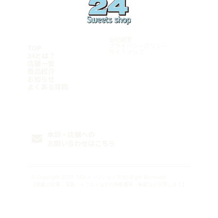
宮崎県
マンハッタンロールアイスクリーム 岡崎店
姫路店
学芸大学店
和歌山県
岡崎矢作店
都城店
綾瀬店
刈谷店
宮崎店
岩出店
立川店
鹿児島県
豊田店
神奈川県
会社概要
豊橋店
鹿児島店
厚木店
TOP
プライバシーポリシー
名古屋千種店
サイトマップ
鹿屋店
24とは？
寒川店
天白店
霧島店
店舗一覧
横浜青葉台店
沖縄県
商品紹介
Follow me
平塚店
お知らせ
横須賀店
糸満店
よくある質問
横浜港南店
浦添店
横浜瀬谷店
泡瀬店
那覇店
FC加盟希望者様はこちら
本部・店舗への
お問い合わせはこちら
© Copyright 2024.
24スイーツショップ
All Right Reserved.
【掲載の記事・写真・イラストなどの無断複写・転載などを禁じます】