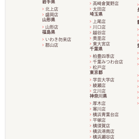
岩手県
高崎倉賀野店
北上店
太田店
埼玉県
盛岡店
山形県
上尾店
山形店
川口店
福島県
越谷店
美里店
いわき勿来店
東大宮店
郡山店
千葉県
柏豊四季店
千葉みつわ台店
松戸店
東京都
学芸大学店
綾瀬店
立川店
神奈川県
厚木店
寒川店
横浜青葉台店
平塚店
横須賀店
横浜港南店
横浜瀬谷店