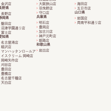
金沢店
大阪狭山店
海田店
長野県
羽曳野店
五日市店
山口県
守口店
長野店
兵庫県
静岡県
岩国店
明石店
周南平和通り店
磐田店
豊岡店
沼津学園通り店
加古川店
富士店
神戸元町店
愛知県
姫路店
名古屋港店
和歌山県
稲沢店
岩出店
マンハッタンロールア
イスクリーム 岡崎店
岡崎矢作店
刈谷店
豊田店
豊橋店
名古屋千種店
天白店