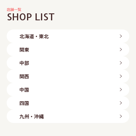
店舗一覧
SHOP LIST
北海道・東北
北海道
関東
旭川店
帯広店
茨城県
中部
札幌中央店
つくば店
札幌手稲店
水戸店
新潟県
札幌東区店
関西
古河店
岩手県
長岡店
ひたちなか店
新潟粟山店
三重県
北上店
群馬県
中国
富山県
盛岡店
四日市店
高崎倉賀野店
山形県
富山店
滋賀県
鳥取県
太田店
四国
石川県
山形店
埼玉県
八日市店
鳥取店
福島県
金沢店
大阪府
岡山県
愛媛県
上尾店
長野県
九州・沖縄
いわき勿来店
白鷺駅前店
川口店
岡山店
今治店
長野店
郡山店
大阪狭山店
越谷店
倉敷店
東温店
福岡県
静岡県
羽曳野店
広島県
美里店
ももち浜店
磐田店
守口店
東大宮店
海田店