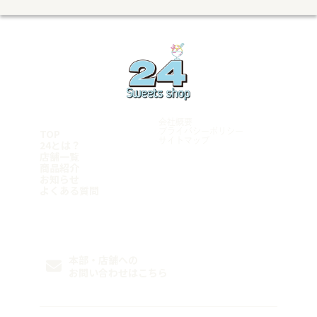
兵庫県
飯塚店
千葉県
沼津学園通り店
五日市店
福岡小倉店
富士店
明石店
山口県
柏豊四季店
愛知県
古賀店
豊岡店
千葉みつわ台店
岩国店
熊本県
名古屋港店
加古川店
松戸店
周南平和通り店
荒尾店
東京都
稲沢店
神戸元町店
宮崎県
マンハッタンロールアイスクリーム 岡崎店
姫路店
学芸大学店
和歌山県
岡崎矢作店
都城店
綾瀬店
刈谷店
宮崎店
岩出店
立川店
鹿児島県
豊田店
神奈川県
会社概要
豊橋店
鹿児島店
厚木店
TOP
プライバシーポリシー
名古屋千種店
サイトマップ
鹿屋店
24とは？
寒川店
天白店
霧島店
店舗一覧
横浜青葉台店
沖縄県
商品紹介
Follow me
平塚店
お知らせ
横須賀店
糸満店
よくある質問
横浜港南店
浦添店
横浜瀬谷店
泡瀬店
那覇店
FC加盟希望者様はこちら
本部・店舗への
お問い合わせはこちら