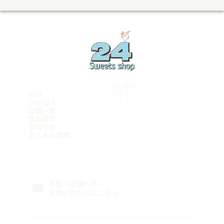
兵庫県
飯塚店
千葉県
沼津学園通り店
五日市店
福岡小倉店
富士店
明石店
山口県
柏豊四季店
愛知県
古賀店
豊岡店
千葉みつわ台店
岩国店
熊本県
名古屋港店
加古川店
松戸店
周南平和通り店
荒尾店
東京都
稲沢店
神戸元町店
宮崎県
マンハッタンロールアイスクリーム 岡崎店
姫路店
学芸大学店
和歌山県
岡崎矢作店
都城店
綾瀬店
刈谷店
宮崎店
岩出店
立川店
鹿児島県
豊田店
神奈川県
会社概要
豊橋店
鹿児島店
厚木店
TOP
プライバシーポリシー
名古屋千種店
サイトマップ
鹿屋店
24とは？
寒川店
天白店
霧島店
店舗一覧
横浜青葉台店
沖縄県
商品紹介
Follow me
平塚店
お知らせ
横須賀店
糸満店
よくある質問
横浜港南店
浦添店
横浜瀬谷店
泡瀬店
那覇店
FC加盟希望者様はこちら
本部・店舗への
お問い合わせはこちら