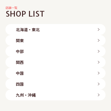
店舗一覧
SHOP LIST
北海道・東北
北海道
関東
旭川店
帯広店
茨城県
中部
札幌中央店
つくば店
札幌手稲店
水戸店
新潟県
札幌東区店
関西
古河店
岩手県
長岡店
ひたちなか店
新潟粟山店
三重県
北上店
群馬県
中国
富山県
盛岡店
四日市店
高崎倉賀野店
山形県
富山店
滋賀県
鳥取県
太田店
四国
石川県
山形店
埼玉県
八日市店
鳥取店
福島県
金沢店
大阪府
岡山県
愛媛県
上尾店
長野県
九州・沖縄
いわき勿来店
白鷺駅前店
川口店
岡山店
今治店
長野店
郡山店
大阪狭山店
越谷店
倉敷店
東温店
福岡県
静岡県
羽曳野店
広島県
美里店
ももち浜店
磐田店
守口店
東大宮店
海田店