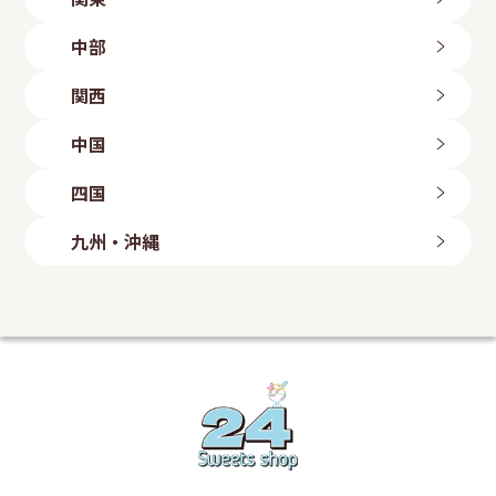
旭川店
帯広店
茨城県
中部
札幌中央店
つくば店
札幌手稲店
水戸店
新潟県
札幌東区店
関西
古河店
岩手県
長岡店
ひたちなか店
新潟粟山店
三重県
北上店
群馬県
中国
富山県
盛岡店
四日市店
高崎倉賀野店
山形県
富山店
滋賀県
鳥取県
太田店
四国
石川県
山形店
埼玉県
八日市店
鳥取店
福島県
金沢店
大阪府
岡山県
愛媛県
上尾店
長野県
九州・沖縄
いわき勿来店
白鷺駅前店
川口店
岡山店
今治店
長野店
郡山店
大阪狭山店
越谷店
倉敷店
東温店
福岡県
静岡県
羽曳野店
広島県
美里店
ももち浜店
磐田店
守口店
東大宮店
海田店
兵庫県
飯塚店
千葉県
沼津学園通り店
五日市店
福岡小倉店
富士店
明石店
山口県
柏豊四季店
愛知県
古賀店
豊岡店
千葉みつわ台店
岩国店
熊本県
名古屋港店
加古川店
松戸店
周南平和通り店
荒尾店
東京都
稲沢店
神戸元町店
宮崎県
マンハッタンロールアイスクリーム 岡崎店
姫路店
学芸大学店
和歌山県
岡崎矢作店
都城店
綾瀬店
刈谷店
宮崎店
岩出店
立川店
鹿児島県
豊田店
神奈川県