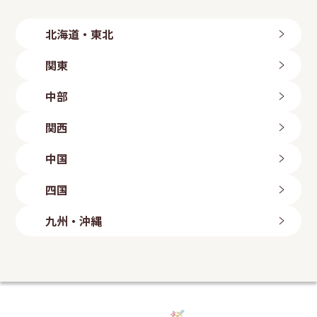
北海道・東北
北海道
関東
旭川店
帯広店
茨城県
中部
札幌中央店
つくば店
札幌手稲店
水戸店
新潟県
札幌東区店
関西
古河店
岩手県
長岡店
ひたちなか店
新潟粟山店
三重県
北上店
群馬県
中国
富山県
盛岡店
四日市店
高崎倉賀野店
山形県
富山店
滋賀県
鳥取県
太田店
四国
石川県
山形店
埼玉県
八日市店
鳥取店
福島県
金沢店
大阪府
岡山県
愛媛県
上尾店
長野県
九州・沖縄
いわき勿来店
白鷺駅前店
川口店
岡山店
今治店
長野店
郡山店
大阪狭山店
越谷店
倉敷店
東温店
福岡県
静岡県
羽曳野店
広島県
美里店
ももち浜店
磐田店
守口店
東大宮店
海田店
兵庫県
飯塚店
千葉県
沼津学園通り店
五日市店
福岡小倉店
富士店
明石店
山口県
柏豊四季店
愛知県
古賀店
豊岡店
千葉みつわ台店
岩国店
熊本県
名古屋港店
加古川店
松戸店