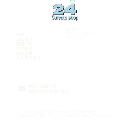
周南平和通り店
荒尾店
東京都
稲沢店
神戸元町店
宮崎県
マンハッタンロールアイスクリーム 岡崎店
姫路店
学芸大学店
和歌山県
岡崎矢作店
都城店
綾瀬店
刈谷店
宮崎店
岩出店
立川店
鹿児島県
豊田店
神奈川県
会社概要
豊橋店
鹿児島店
厚木店
TOP
プライバシーポリシー
名古屋千種店
サイトマップ
鹿屋店
24とは？
寒川店
天白店
霧島店
店舗一覧
横浜青葉台店
沖縄県
商品紹介
Follow me
平塚店
お知らせ
横須賀店
糸満店
よくある質問
横浜港南店
浦添店
横浜瀬谷店
泡瀬店
那覇店
FC加盟希望者様はこちら
本部・店舗への
お問い合わせはこちら
© Copyright 2024.
24スイーツショップ
All Right Reserved.
【掲載の記事・写真・イラストなどの無断複写・転載などを禁じます】