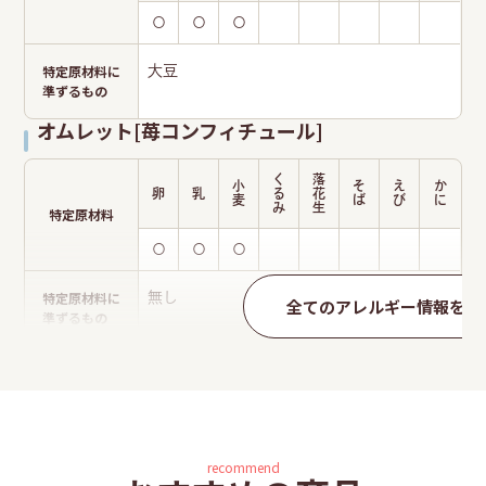
〇
〇
〇
特定原材料に
大豆
準ずるもの
オムレット[苺コンフィチュール]
く
落
小
そ
え
か
卵
乳
る
花
麦
ば
び
に
み
生
特定原材料
〇
〇
〇
特定原材料に
無し
全てのアレルギー情報を見
準ずるもの
オムレット[純正]
く
落
小
そ
え
か
卵
乳
る
花
麦
ば
び
に
み
生
特定原材料
recommend
〇
〇
〇