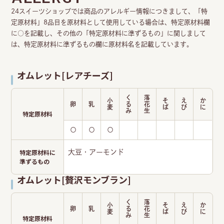
24スイーツショップでは商品のアレルギー情報につきまして、「特
定原材料」8品目を原材料として使用している場合は、特定原材料欄
に○を記載し、その他の「特定原材料に準ずるもの」に関しまして
は、特定原材料に準ずるもの欄に原材料名を記載しています。
オムレット[レアチーズ]
く
落
小
そ
え
か
卵
乳
る
花
麦
ば
び
に
み
生
特定原材料
〇
〇
〇
特定原材料に
大豆・アーモンド
準ずるもの
オムレット[贅沢モンブラン]
く
落
小
そ
え
か
卵
乳
る
花
麦
ば
び
に
み
生
特定原材料