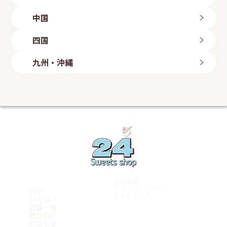
岩手県
長岡店
ひたちなか店
新潟粟山店
三重県
北上店
群馬県
中国
富山県
盛岡店
四日市店
高崎倉賀野店
山形県
富山店
滋賀県
鳥取県
太田店
四国
石川県
山形店
埼玉県
八日市店
鳥取店
福島県
金沢店
大阪府
岡山県
愛媛県
上尾店
長野県
九州・沖縄
いわき勿来店
白鷺駅前店
川口店
岡山店
今治店
長野店
郡山店
大阪狭山店
越谷店
倉敷店
東温店
福岡県
静岡県
羽曳野店
広島県
美里店
ももち浜店
磐田店
守口店
東大宮店
海田店
兵庫県
飯塚店
千葉県
沼津学園通り店
五日市店
福岡小倉店
富士店
明石店
山口県
柏豊四季店
愛知県
古賀店
豊岡店
千葉みつわ台店
岩国店
熊本県
名古屋港店
加古川店
松戸店
周南平和通り店
荒尾店
東京都
稲沢店
神戸元町店
宮崎県
マンハッタンロールアイスクリーム 岡崎店
姫路店
学芸大学店
和歌山県
岡崎矢作店
都城店
綾瀬店
刈谷店
宮崎店
岩出店
立川店
鹿児島県
豊田店
神奈川県
会社概要
豊橋店
鹿児島店
厚木店
TOP
プライバシーポリシー
名古屋千種店
サイトマップ
鹿屋店
24とは？
寒川店
天白店
霧島店
店舗一覧
横浜青葉台店
沖縄県
商品紹介
Follow me
平塚店
お知らせ
横須賀店
糸満店