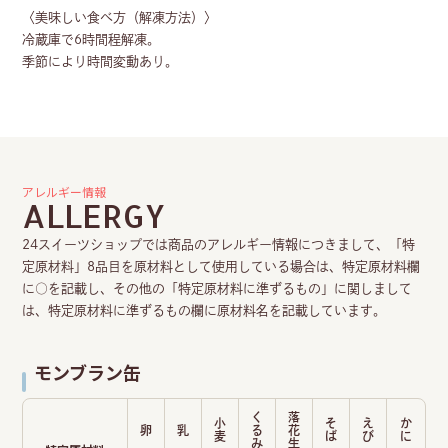
〈美味しい食べ方（解凍方法）〉
冷蔵庫で6時間程解凍。
季節により時間変動あり。
アレルギー情報
ALLERGY
24スイーツショップでは商品のアレルギー情報につきまして、「特
定原材料」8品目を原材料として使用している場合は、特定原材料欄
に○を記載し、その他の「特定原材料に準ずるもの」に関しまして
は、特定原材料に準ずるもの欄に原材料名を記載しています。
モンブラン缶
く
落
小
そ
え
か
卵
乳
る
花
麦
ば
び
に
み
生