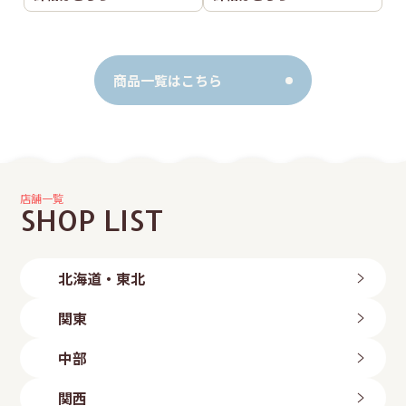
商品一覧はこちら
店舗一覧
SHOP LIST
北海道・東北
北海道
関東
旭川店
帯広店
茨城県
中部
札幌中央店
つくば店
札幌手稲店
水戸店
新潟県
札幌東区店
関西
古河店