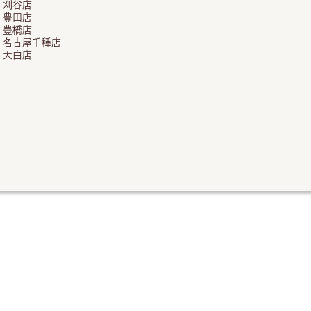
刈谷店
豊田店
豊橋店
名古屋千種店
天白店
FC加盟希望者様はこち