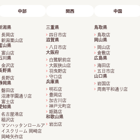
中部
関西
中国
新潟県
三重県
鳥取県
長岡店
四日市店
鳥取店
滋賀県
岡山県
新潟粟山店
富山県
八日市店
岡山店
大阪府
富山店
倉敷店
石川県
広島県
白鷺駅前店
金沢店
大阪狭山店
海田店
長野県
羽曳野店
五日市店
山口県
守口店
長野店
兵庫県
静岡県
岩国店
明石店
周南平和通り店
磐田店
豊岡店
沼津学園通り店
加古川店
富士店
神戸元町店
愛知県
姫路店
名古屋港店
和歌山県
稲沢店
岩出店
マンハッタンロールア
イスクリーム 岡崎店
岡崎矢作店