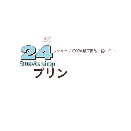
24スイーツショップ (TOP)
>
販売商品一覧
>
プリン
プリン