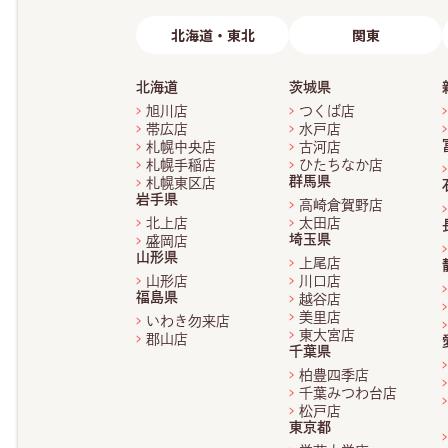
北海道・東北
関東
北海道
茨城県
旭川店
つくば店
帯広店
水戸店
札幌中央店
古河店
札幌手稲店
ひたちなか店
群馬県
札幌東区店
岩手県
高崎倉賀野店
北上店
太田店
埼玉県
盛岡店
山形県
上尾店
山形店
川口店
福島県
越谷店
美里店
いわき勿来店
東大宮店
郡山店
千葉県
柏豊四季店
千葉みつわ台店
松戸店
東京都