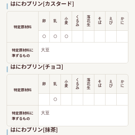
はにわプリン[カスタード]
く
落
小
そ
え
か
卵
乳
る
花
麦
ば
び
に
み
生
特定原材料
〇
〇
〇
特定原材料に
大豆
準ずるもの
はにわプリン[チョコ]
く
落
小
そ
え
か
卵
乳
る
花
麦
ば
び
に
み
生
特定原材料
〇
特定原材料に
大豆
準ずるもの
はにわプリン[抹茶]