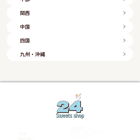
つくば店
札幌手稲店
水戸店
新潟県
札幌東区店
関西
古河店
岩手県
長岡店
ひたちなか店
新潟粟山店
三重県
北上店
群馬県
中国
富山県
盛岡店
四日市店
高崎倉賀野店
山形県
富山店
滋賀県
鳥取県
太田店
四国
石川県
山形店
埼玉県
八日市店
鳥取店
福島県
金沢店
大阪府
岡山県
愛媛県
上尾店
長野県
九州・沖縄
いわき勿来店
白鷺駅前店
川口店
岡山店
今治店
長野店
郡山店
大阪狭山店
越谷店
倉敷店
東温店
福岡県
静岡県
羽曳野店
広島県
美里店
ももち浜店
磐田店
守口店
東大宮店
海田店
兵庫県
飯塚店
千葉県
沼津学園通り店
五日市店
福岡小倉店
富士店
明石店
山口県
柏豊四季店
愛知県
古賀店
豊岡店
千葉みつわ台店
岩国店
熊本県
名古屋港店
加古川店
松戸店
周南平和通り店
荒尾店
東京都
稲沢店
神戸元町店
宮崎県
マンハッタンロールアイスクリーム 岡崎店
姫路店
学芸大学店
和歌山県
岡崎矢作店
都城店
綾瀬店
刈谷店
宮崎店
岩出店
立川店
鹿児島県
豊田店
神奈川県
会社概要
豊橋店
鹿児島店
厚木店
TOP
プライバシーポリシー
名古屋千種店
サイトマップ
鹿屋店
24とは？
寒川店