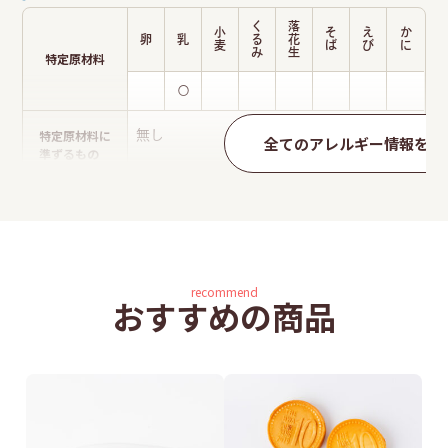
く
落
小
そ
え
か
卵
乳
る
花
麦
ば
び
に
み
生
特定原材料
〇
特定原材料に
無し
全てのアレルギー情報を見
準ずるもの
recommend
おすすめの商品