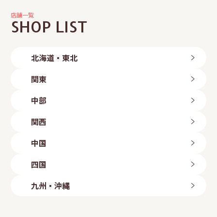
店舗一覧
SHOP LIST
北海道・東北
北海道
関東
旭川店
帯広店
茨城県
中部
札幌中央店
つくば店
札幌手稲店
水戸店
新潟県
札幌東区店
関西
古河店
岩手県
長岡店
ひたちなか店
新潟粟山店
三重県
北上店
群馬県
中国
富山県
盛岡店
四日市店
高崎倉賀野店
山形県
富山店
滋賀県
鳥取県
太田店
四国
石川県
山形店
埼玉県
八日市店
鳥取店
福島県
金沢店
大阪府
岡山県
愛媛県
上尾店
長野県
九州・沖縄
いわき勿来店
白鷺駅前店
川口店
岡山店
今治店
長野店
郡山店
大阪狭山店
越谷店
倉敷店
東温店
福岡県
静岡県
羽曳野店
広島県
美里店
ももち浜店
磐田店
守口店
東大宮店
海田店