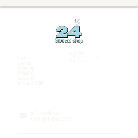
兵庫県
飯塚店
千葉県
沼津学園通り店
五日市店
福岡小倉店
富士店
明石店
山口県
柏豊四季店
愛知県
古賀店
豊岡店
千葉みつわ台店
岩国店
熊本県
名古屋港店
加古川店
松戸店
周南平和通り店
荒尾店
東京都
稲沢店
神戸元町店
宮崎県
マンハッタンロールアイスクリーム 岡崎店
姫路店
学芸大学店
和歌山県
岡崎矢作店
都城店
綾瀬店
刈谷店
宮崎店
岩出店
立川店
鹿児島県
豊田店
神奈川県
会社概要
豊橋店
鹿児島店
厚木店
TOP
プライバシーポリシー
名古屋千種店
サイトマップ
鹿屋店
24とは？
寒川店
天白店
霧島店
店舗一覧
横浜青葉台店
沖縄県
商品紹介
Follow me
平塚店
お知らせ
横須賀店
糸満店
よくある質問
横浜港南店
浦添店
横浜瀬谷店
泡瀬店
那覇店
FC加盟希望者様はこちら
本部・店舗への
お問い合わせはこちら