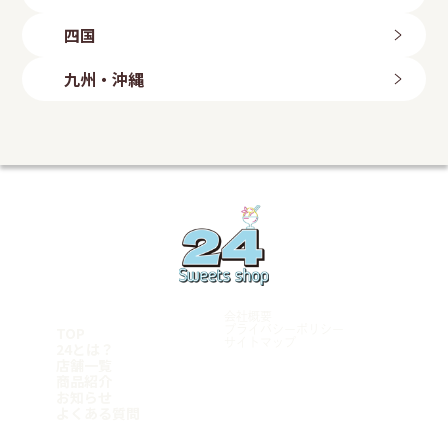
四日市店
高崎倉賀野店
山形県
富山店
滋賀県
鳥取県
太田店
四国
石川県
山形店
埼玉県
八日市店
鳥取店
福島県
金沢店
大阪府
岡山県
愛媛県
上尾店
長野県
九州・沖縄
いわき勿来店
白鷺駅前店
川口店
岡山店
今治店
長野店
郡山店
大阪狭山店
越谷店
倉敷店
東温店
福岡県
静岡県
羽曳野店
広島県
美里店
ももち浜店
磐田店
守口店
東大宮店
海田店
兵庫県
飯塚店
千葉県
沼津学園通り店
五日市店
福岡小倉店
富士店
明石店
山口県
柏豊四季店
愛知県
古賀店
豊岡店
千葉みつわ台店
岩国店
熊本県
名古屋港店
加古川店
松戸店
周南平和通り店
荒尾店
東京都
稲沢店
神戸元町店
宮崎県
マンハッタンロールアイスクリーム 岡崎店
姫路店
学芸大学店
和歌山県
岡崎矢作店
都城店
綾瀬店
刈谷店
宮崎店
岩出店
立川店
鹿児島県
豊田店
神奈川県
会社概要
豊橋店
鹿児島店
厚木店
TOP
プライバシーポリシー
名古屋千種店
サイトマップ
鹿屋店
24とは？
寒川店
天白店
霧島店
店舗一覧
横浜青葉台店
沖縄県
商品紹介
Follow me
平塚店
お知らせ
横須賀店
糸満店
よくある質問
横浜港南店
浦添店
横浜瀬谷店
泡瀬店