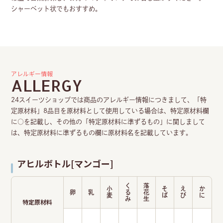
シャーベット状でもおすすめ。
アレルギー情報
ALLERGY
24スイーツショップでは商品のアレルギー情報につきまして、「特
定原材料」8品目を原材料として使用している場合は、特定原材料欄
に○を記載し、その他の「特定原材料に準ずるもの」に関しまして
は、特定原材料に準ずるもの欄に原材料名を記載しています。
アヒルボトル[マンゴー]
く
落
小
そ
え
か
卵
乳
る
花
麦
ば
び
に
み
生
特定原材料