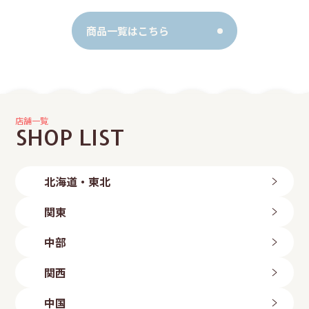
商品一覧はこちら
店舗一覧
SHOP LIST
北海道・東北
北海道
関東
旭川店
帯広店
茨城県
中部
札幌中央店
つくば店
札幌手稲店
水戸店
新潟県
札幌東区店
関西
古河店
岩手県
長岡店
ひたちなか店
新潟粟山店
三重県
北上店
群馬県
中国
富山県
盛岡店